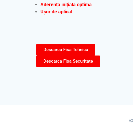
Aderență inițială optimă
Ușor de aplicat
Descarca Fisa Tehnica
Descarca Fisa Securitate
©