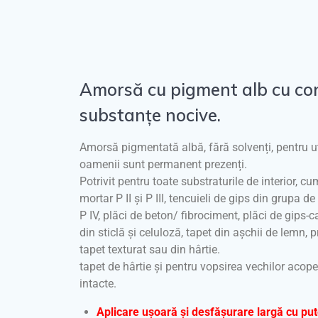
Amorsă cu pigment alb cu co
substanțe nocive.
Amorsă pigmentată albă, fără solvenți, pentru uti
oamenii sunt permanent prezenți.
Potrivit pentru toate substraturile de interior, cu
mortar P II și P III, tencuieli de gips din grupa d
P IV, plăci de beton/ fibrociment, plăci de gips-ca
din sticlă și celuloză, tapet din așchii de lemn, 
tapet texturat sau din hârtie.
tapet de hârtie și pentru vopsirea vechilor acope
intacte.
Aplicare ușoară și desfășurare largă cu pu