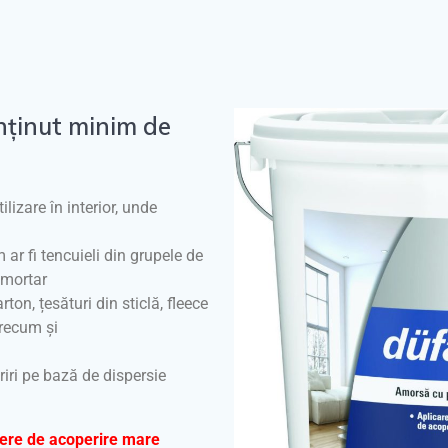
nținut minim de
lizare în interior, unde
m ar fi tencuieli din grupele de
e mortar
rton, țesături din sticlă, fleece
precum și
riri pe bază de dispersie
tere de acoperire mare