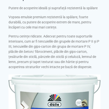
Putere de acoperire ideală și suprafață rezistentă la spălare
Vopsea emulsie premium rezistentă la spălare, foarte
durabilă, cu putere de acoperire extrem de mare, pentru
încăperi cu cele mai mari cerințe.
Pentru cerințe ridicate. Adecvat pentru toate suporturile
interioare, cum ar fi tencuielile din grupele de mortare P II și P
III, tencuielile din gips-carton din grupa de mortare P IV,
plăcile din beton/ fibrociment, plăcile din gips-carton,
țesăturile din sticlă, pânzele din sticlă și celuloză, lemnul de
lemn, precum și tapet texturat sau din hârtie și pentru
acoperirea straturilor vechi intacte pe bază de dispersie.