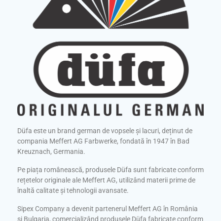
Düfa este un brand german de vopsele și lacuri, deținut de
compania Meffert AG Farbwerke, fondată în 1947 în Bad
Kreuznach, Germania.
Pe piața românească, produsele Düfa sunt fabricate conform
rețetelor originale ale Meffert AG, utilizând materii prime de
înaltă calitate și tehnologii avansate.
Sipex Company a devenit partenerul Meffert AG în România
și Bulgaria, comercializând produsele Düfa fabricate conform