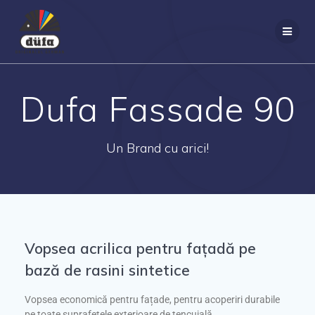
Dufa Fassade 90
Un Brand cu arici!
Vopsea acrilica pentru fațadă pe
bază de rasini sintetice
Vopsea economică pentru fațade, pentru acoperiri durabile
pe toate suprafețele exterioare de tencuială.